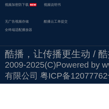
视频加密防下载
视频说明书
无广告视频存储
酷播云工单提交
全终端适配播放器
酷播，让传播更生动 / 
2009-2025(C)Powered by
w
有限公司
粤ICP备1207776