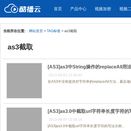
首页
产品中心
视频加密
视频
当前所在位置:
：
网站首页
>
TAG标签
> as3截取
产品与新功能
应用场景
as3截取
视频加密防下载防录屏
酷播云 | 
企业宣传
产品宣传
教学课程全终端视频加密
免费稳定无广
企业视频宣传，提升企业形象
通过视频来展示产
防下载/防盗录/防录屏/防篡改
帮助企业视频
色
[AS3]as3中String操作的replaceAl
2013-09-03 13:49:44
在AS3中没有提供对字符串的replaceAll方法，最
个人网站
工作汇报
为个人网站、博客论坛，添加视频
工作场景的工作汇
内容
年会节目
[AS3]as3.0中截取url字符串长度字符
2013-08-07 10:06:18
[AS3]as3.0中截取url字符串长度字符的写法示例...