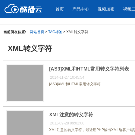
首页
产品中心
视频加密
视频
当前所在位置:
：
网站首页
>
TAG标签
> XML转义字符
产品与新功能
应用场景
XML转义字符
视频加密防下载防录屏
酷播云 | 
企业宣传
产品宣传
教学课程全终端视频加密
免费稳定无广
企业视频宣传，提升企业形象
通过视频来展示产
防下载/防盗录/防录屏/防篡改
帮助企业视频
色
[AS3]XML和HTML常用转义字符列表
2014-11-27 10:45:54
[AS3]XML和HTML常用转义字符 ...
个人网站
工作汇报
为个人网站、博客论坛，添加视频
工作场景的工作汇
内容
年会节目
XML注意的转义字符
2011-09-28 09:02:00
XML注意的转义字符，最近用PHP输出XML给客户