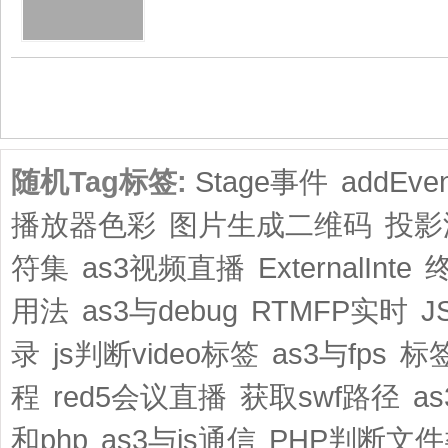
共1页/2条
随机Tag标签:
Stage事件
addEven
播放器色彩
图片生成二维码
投影
符集
as3视频直播
ExternalInte
用法
as3与debug
RTMFP实时
J
录
js判断video标签
as3与fps
标签
程
red5会议直播
获取swf路径
a
和php
as3与js通信
PHP判断文