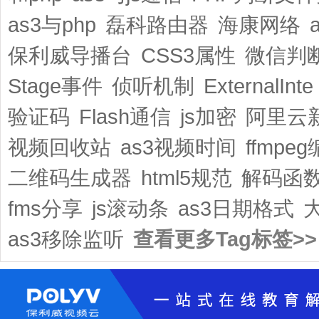
as3与php
磊科路由器
海康网络
保利威导播台
CSS3属性
微信判
Stage事件
侦听机制
ExternalInte
验证码
Flash通信
js加密
阿里云新
视频回收站
as3视频时间
ffmpe
二维码生成器
html5规范
解码函
fms分享
js滚动条
as3日期格式
as3移除监听
查看更多Tag标签>>