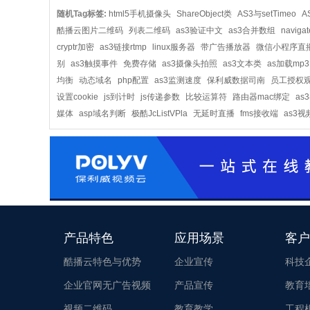
随机Tag标签:
html5手机摄像头
ShareObject类
AS3与setTimeo
A
酷播云图片二维码
列表二维码
as3验证中文
as3合并数组
naviga
cryptr加密
as3链接rtmp
linux服务器
带广告播放器
微信小程序直
别
as3触摸事件
免费存储
as3摄像头拍照
as3文本类
as加载mp3
均衡
动态域名
php配置
as3监测速度
保利威数据司南
员工授权
设置cookie
js到计时
js传递参数
比较运算符
路由器mac绑定
as3
媒体
asp域名判断
极酷JcListVPla
无延时直播
fms接收端
as3
产品特色
应用场景
客户
酷播云特色与优势
企业宣传
科技
企业官网无广告视频
产品宣传
教育
视频二维码
教育教学
工程