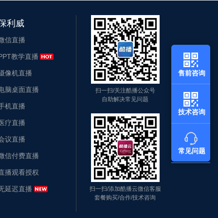
保利威
微信直播
PPT教学直播
摄像机直播
售前咨询
电脑桌面直播
扫一扫/关注酷播公众号
自助解决常见问题
手机直播
技术咨询
医疗直播
会议直播
常见问题
微信付费直播
直播观看授权
无延迟直播
扫一扫/添加酷播云微信客服
套餐购买/合作/技术咨询