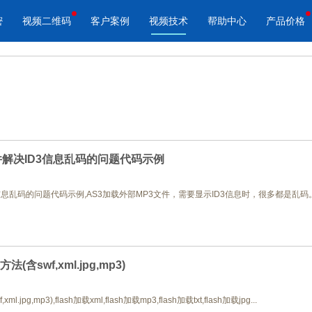
密
视频二维码
客户案例
视频技术
帮助中心
产品价格
酷播云 | 企业视频轻松上云
酷播云视频二维码
品宣传
教学网站
免费稳定无广告视频云服务
自动生成视频二维码
视频来展示产品新功能、新特
在线教育在线教学应用场景
帮助企业视频轻松上云
快速实现视频二维码宣传营销
3文件解决ID3信息乱码的问题代码示例
ID3信息乱码的问题代码示例,AS3加载外部MP3文件，需要显示ID3信息时，很多都是乱
作汇报
体育培训
场景的工作汇报、年度总结、
体育运动、体育赛事教学培训
节目
含swf,xml.jpg,mp3)
g,mp3),flash加载xml,flash加载mp3,flash加载txt,flash加载jpg...