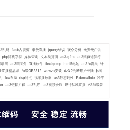
S3乱码
flash占资源
带货直播
jquery错误
观众分析
免费无广告
php随机字符
媒体查询
文本类范例
as3与fms
as3赋值运算符
频动画
as3画圆角
直播软件
flex与rtmp
html5电池
as3加密类
计
业直播精品课
加载GB2312
wowza安装
dz3.2判断用户登陆
js函
入
flex布局
rtsp特点
视频播放器
as3静态属性
ExternalInte
跨平
er
as3链接拦截
as3乱序
as3视频会议
银行私域直播
AS加载音