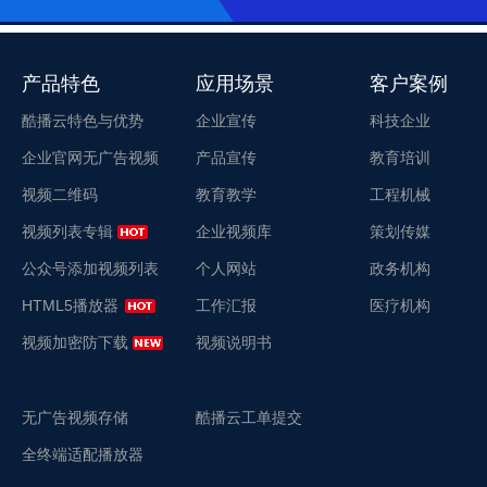
产品特色
应用场景
客户案例
酷播云特色与优势
企业宣传
科技企业
企业官网无广告视频
产品宣传
教育培训
视频二维码
教育教学
工程机械
视频列表专辑
企业视频库
策划传媒
公众号添加视频列表
个人网站
政务机构
HTML5播放器
工作汇报
医疗机构
视频加密防下载
视频说明书
无广告视频存储
酷播云工单提交
全终端适配播放器