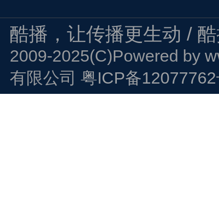
酷播，让传播更生动 / 
2009-2025(C)Powered by
w
有限公司
粤ICP备1207776