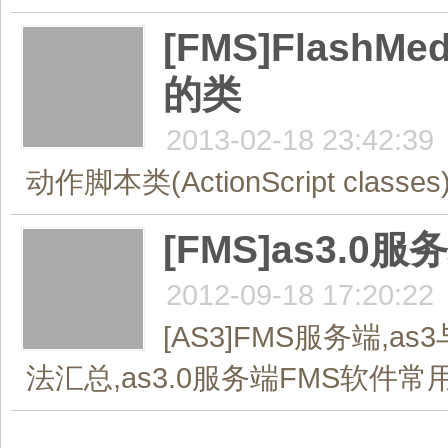
[FMS]Flash
的类
2013-02-18 23:42:39
动作脚本类(ActionScript c
[FMS]as3
2012-09-18 17:20:22
[AS3]FMS服务端,as3
法汇总,as3.0服务端FMS软件常
共1页/3条