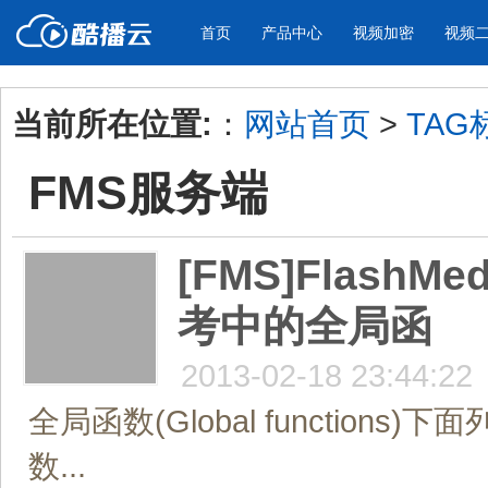
首页
产品中心
视频加密
视频
当前所在位置:
：
网站首页
>
TAG
产品与新功能
应用场景
FMS服务端
视频加密防下载防录屏
酷播云 | 
企业宣传
产品宣传
教学课程全终端视频加密
免费稳定无广
企业视频宣传，提升企业形象
通过视频来展示产
防下载/防盗录/防录屏/防篡改
帮助企业视频
色
[FMS]Flash
考中的全局函
个人网站
工作汇报
为个人网站、博客论坛，添加视频
工作场景的工作汇
内容
年会节目
2013-02-18 23:44:22
全局函数(Global functi
数...