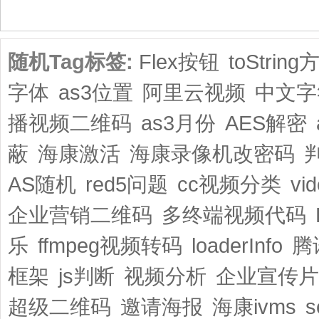
随机Tag标签:
Flex按钮
toString
字体
as3位置
阿里云视频
中文字
播视频二维码
as3月份
AES解密
蔽
海康激活
海康录像机改密码
AS随机
red5问题
cc视频分类
vi
企业营销二维码
多终端视频代码
乐
ffmpeg视频转码
loaderInfo
腾
框架
js判断
视频分析
企业宣传片
超级二维码
邀请海报
海康ivms
s