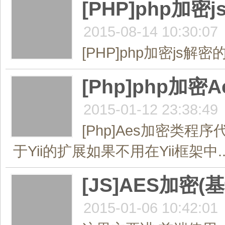
[PHP]php加
2015-08-14 10:30:07
[PHP]php加密js解密
[Php]php加
2015-01-12 23:38:49
[Php]Aes加密类程
于Yii的扩展如果不用在Yii框架中..
[JS]AES加密(基
2015-01-06 10:42:01