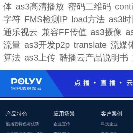
体
as3高清播放
密码二维码
con
字符
FMS检测IP
load方法
as3
通乐视云
兼容FF传值
as3摄像
a
流量
as3开发p2p
translate
流媒
算法
as3上传
酷播云产品说明书
产品特色
应用场景
客户案例
酷播云特色与优势
企业宣传
科技企业