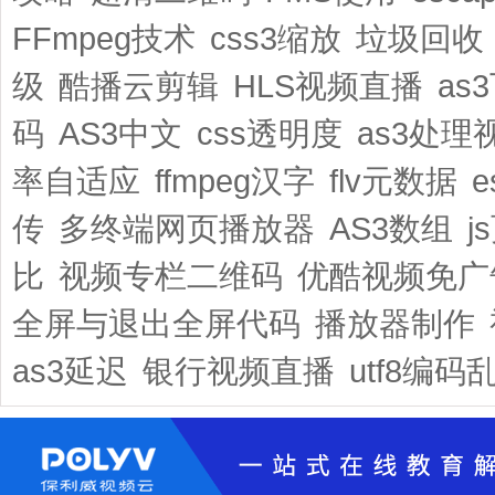
FFmpeg技术
css3缩放
垃圾回收
级
酷播云剪辑
HLS视频直播
as
码
AS3中文
css透明度
as3处理
率自适应
ffmpeg汉字
flv元数据
传
多终端网页播放器
AS3数组
j
比
视频专栏二维码
优酷视频免广
全屏与退出全屏代码
播放器制作
as3延迟
银行视频直播
utf8编码