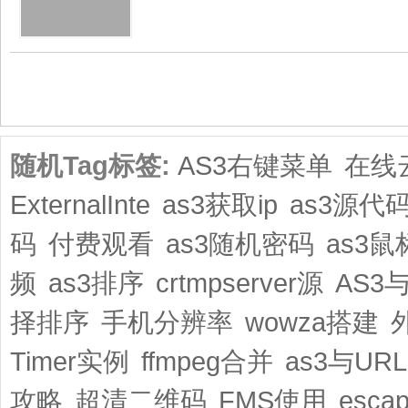
共1页/2条
随机Tag标签:
AS3右键菜单
在线
ExternalInte
as3获取ip
as3源代
码
付费观看
as3随机密码
as3
频
as3排序
crtmpserver源
AS3与s
择排序
手机分辨率
wowza搭建
Timer实例
ffmpeg合并
as3与URL
攻略
超清二维码
FMS使用
esca