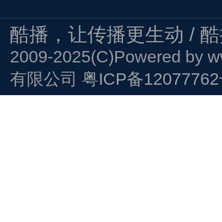
酷播，让传播更生动 / 
2009-2025(C)Powered by
w
有限公司
粤ICP备1207776