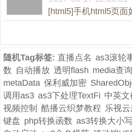
[html5]手机html
共1页/4条
随机Tag标签:
直播点名
as3滚轮
数
自动播放
透明flash
media查
metaData
保利威加密
SharedObj
调用as3
as3下处理TextFi
中英文
视频控制
酷播云织梦教程
乐视云
键盘
php转换函数
as3转换大小