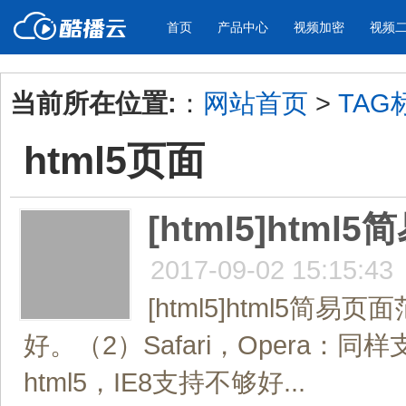
首页
产品中心
视频加密
视频
当前所在位置:
：
网站首页
>
TAG
产品与新功能
应用场景
html5页面
视频加密防下载防录屏
酷播云 | 
企业宣传
产品宣传
教学课程全终端视频加密
免费稳定无广
企业视频宣传，提升企业形象
通过视频来展示产
防下载/防盗录/防录屏/防篡改
帮助企业视频
色
[html5]htm
2017-09-02 15:15:43
个人网站
工作汇报
为个人网站、博客论坛，添加视频
工作场景的工作汇
[html5]html5简易
内容
年会节目
好。（2）Safari，Opera：同样
html5，IE8支持不够好...