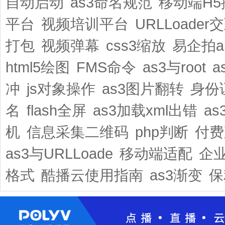
自动启动
as3命名规范
移动端H5
平台
视频培训平台
URLLoader
打包
视频弹幕
css3缩放
易企拍a
html5绘图
FMS命令
as3与root
a
冲
js对象操作
as3图片翻转
身份
名
flash全屏
as3加载xml出错
a
机
信息采集二维码
php判断
付费
as3与URLLoade
移动端适配
企
格式
酷播云使用指南
as3渐变
保