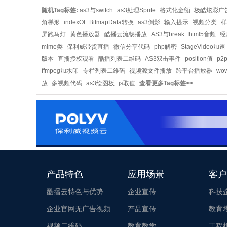
随机Tag标签:
as3与switch
as3处理Sprite
格式化金额
极酷炫彩广
角梯形
indexOf
BitmapData转换
as3倒影
输入提示
视频分类
样
屏跑马灯
黄色播放器
酷播云流畅播放
AS3与break
html5音频
经
mime类
保利威带货直播
微信分享代码
php解密
StageVideo加速
版本
直播授权观看
酷播列表二维码
AS3双击事件
position值
p2
ffmpeg加水印
专栏列表二维码
视频源文件播放
跨平台播放器
wo
放
多视频代码
as3绘图板
js取值
查看更多Tag标签>>
产品特色
应用场景
客户
酷播云特色与优势
企业宣传
科技
企业官网无广告视频
产品宣传
教育
视频二维码
教育教学
工程