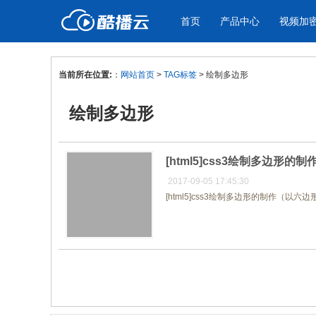
首页
产品中心
视频加
当前所在位置:
：
网站首页
>
TAG标签
> 绘制多边形
产品与新功能
应用场景
绘制多边形
视频加密防下载防录屏
企业宣传
产
教学课程全终端视频加密
企业视频宣传，提升企业形象
通过
防下载/防盗录/防录屏/防篡改
色
[html5]css3绘制多边形
2017-09-05 17:45:30
[html5]css3绘制多边形的制作（以六边形
个人网站
工
为个人网站、博客论坛，添加视频
工作
内容
年会
共1页/1条