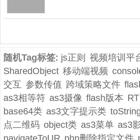
共1页/2条
随机Tag标签:
js正则
视频培训平
SharedObject
移动端视频
consol
交互
参数传值
跨域策略文件
fl
as3相等符
as3摄像
flash版本
R
base64类
as3文字提示类
toStrin
点二维码
object类
as3菜单
as3
navigateToUR
php删除指定文件