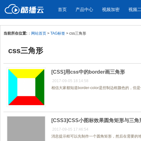
首页
产品中心
视频加密
视频
当前所在位置:
：
网站首页
>
TAG标签
> css三角形
产品与新功能
应用场景
css三角形
视频加密防下载防录屏
酷播云 | 
企业宣传
产品宣传
教学课程全终端视频加密
免费稳定无广
企业视频宣传，提升企业形象
通过视频来展示产
防下载/防盗录/防录屏/防篡改
帮助企业视频
色
[CSS]用css中的border画三角形
2017-09-05 18:14:58
相信大家都知道border-color是控制边框颜色的，
个人网站
工作汇报
为个人网站、博客论坛，添加视频
工作场景的工作汇
内容
年会节目
[CSS3]CSS小图标效果圆角矩形与三角
2017-09-05 17:46:54
消息提示框可以先制作一个圆角矩形，然后在需要的地方