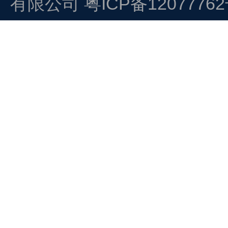
有限公司
粤ICP备1207776