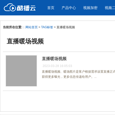
首页
产品中心
视频加密
视频
当前所在位置:
：
网站首页
>
TAG标签
> 直播暖场视频
产品与新功能
应用场景
直播暖场视频
视频加密防下载防录屏
酷播云 | 
企业宣传
产品宣传
教学课程全终端视频加密
免费稳定无广
企业视频宣传，提升企业形象
通过视频来展示产
防下载/防盗录/防录屏/防篡改
帮助企业视频
色
直播暖场视频
2023-03-28 16:05:03
直播暖场视频、暖场图片是客户根据需求设置直播正式
个人网站
工作汇报
获得更多曝光，更多信息传递给用户。...
为个人网站、博客论坛，添加视频
工作场景的工作汇
内容
年会节目
共1页/1条