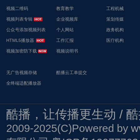
视频二维码
教育教学
工程机械
视频列表专辑
企业视频库
策划传媒
公众号添加视频列表
个人网站
政务机构
HTML5播放器
工作汇报
医疗机构
视频加密防下载
视频说明书
无广告视频存储
酷播云工单提交
全终端适配播放器
酷播，让传播更生动 / 
2009-2025(C)Powered by
w