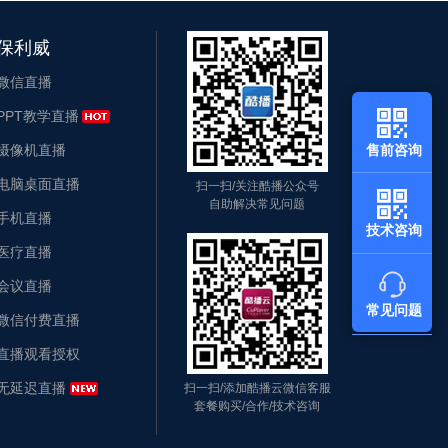
保利威
微信直播
PPT教学直播
摄像机直播
售前咨询
电脑桌面直播
扫一扫/关注酷播公众号
自助解决常见问题
手机直播
技术咨询
医疗直播
会议直播
常见问题
微信付费直播
直播观看授权
无延迟直播
扫一扫/添加酷播云微信客服
套餐购买/合作/技术咨询