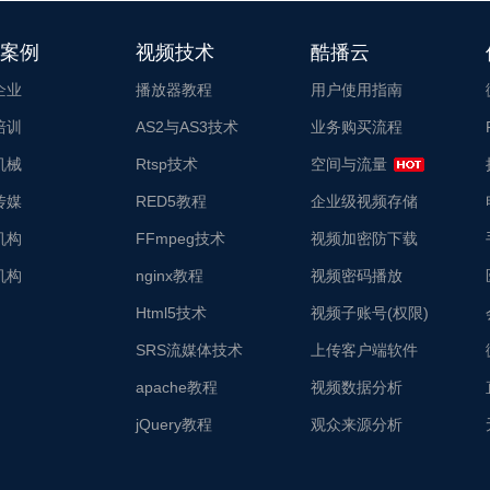
案例
视频技术
酷播云
企业
播放器教程
用户使用指南
培训
AS2与AS3技术
业务购买流程
机械
Rtsp技术
空间与流量
传媒
RED5教程
企业级视频存储
机构
FFmpeg技术
视频加密防下载
机构
nginx教程
视频密码播放
Html5技术
视频子账号(权限)
SRS流媒体技术
上传客户端软件
apache教程
视频数据分析
jQuery教程
观众来源分析