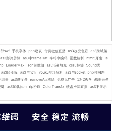
部swf
手机字体
php建表
付费微信直播
as3改变色彩
as3跨域策
as3影片剪辑
as3中frameRat
字符串编码
函数解析
html5开发
ie
hp
LoaderMax
json转数组
as3渐变填充
css3标签
Sound类
as3绘图板
as3与html
youku地址解析
as3与socket
php时间差
P组播
as3进度条
removeAttr移除
免费无广告
1对2教学
酷播云使
按键
as3加载json
rtp协议
ColorTransfo
硬盘推流直播
as3不显示