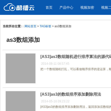
首页
产品中心
视频加密
视频
当前所在位置:
：
网站首页
>
TAG标签
> as3数组添加
产品与新功能
应用场景
as3数组添加
视频加密防下载防录屏
酷播云 | 
企业宣传
产品宣传
教学课程全终端视频加密
免费稳定无广
企业视频宣传，提升企业形象
通过视频来展示产
防下载/防盗录/防录屏/防篡改
帮助企业视频
色
[AS3]as3数组随机进行排序算法的源代
2014-08-11 08:57:45
把一个数组随机打乱，可以看做顺序排序的逆运算，顺
个人网站
工作汇报
为个人网站、博客论坛，添加视频
工作场景的工作汇
内容
年会节目
[AS3]as3的数组排序添加删除用法
2014-05-16 09:23:22
[AS3]as3的数组排序添加删除用法，返回添加后数组的长