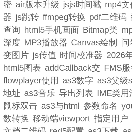
密
air版本升级
jsjs时间戳
mp4文
器
js跳转
ffmpeg转换
pdf二维码
查询
html5手机画面
Bitmap类
m
深度
MP3播放器
Canvas绘制
问
变图片
js传值
时间校准器
202
html5图表
addCallback交
FMS
flowplayer使用
as3数字
as3父级
地址
as3音乐
导出列表
IME类用
鼠标双击
as3与html
参数命名
y
数转换
移动端viewport
指定用户
文档二维码
red5配置
as3下载
a