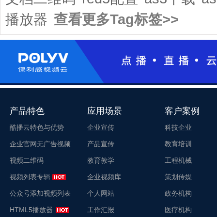
播放器
查看更多Tag标签>>
产品特色
应用场景
客户案例
酷播云特色与优势
企业宣传
科技企业
企业官网无广告视频
产品宣传
教育培训
视频二维码
教育教学
工程机械
视频列表专辑
企业视频库
策划传媒
公众号添加视频列表
个人网站
政务机构
HTML5播放器
工作汇报
医疗机构