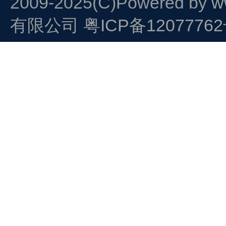
2009-2025(C)Powered by
w
有限公司
粤ICP备1207776