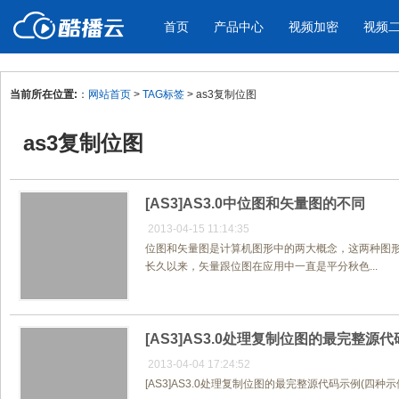
首页
产品中心
视频加密
视频
当前所在位置:
：
网站首页
>
TAG标签
> as3复制位图
产品与新功能
应用场景
as3复制位图
视频加密防下载防录屏
酷播云 | 
企业宣传
产品宣传
教学课程全终端视频加密
免费稳定无广
企业视频宣传，提升企业形象
通过视频来展示产
防下载/防盗录/防录屏/防篡改
帮助企业视频
色
[AS3]AS3.0中位图和矢量图的不同
2013-04-15 11:14:35
位图和矢量图是计算机图形中的两大概念，这两种图形都
个人网站
工作汇报
长久以来，矢量跟位图在应用中一直是平分秋色...
为个人网站、博客论坛，添加视频
工作场景的工作汇
内容
年会节目
[AS3]AS3.0处理复制位图的最完整源代
2013-04-04 17:24:52
[AS3]AS3.0处理复制位图的最完整源代码示例(四种示例),clon