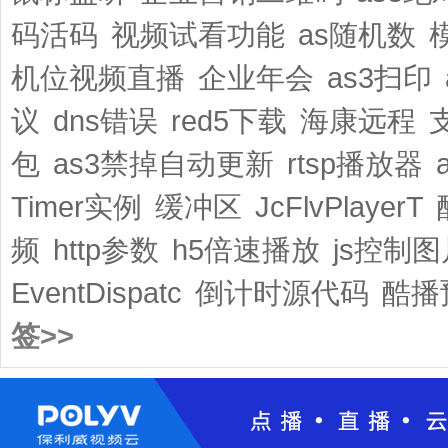
码活码
视频试看功能
as随机数
机位视频直播
企业年会
as3扫印
议
dns错误
red5下载
海康远程
支
包
as3禁掉自动更新
rtsp播放器
Timer实例
缓冲区
JcFlvPlayerT
频
http参数
h5倍速播放
js控制图
EventDispatc
倒计时源代码
酷播
签>>