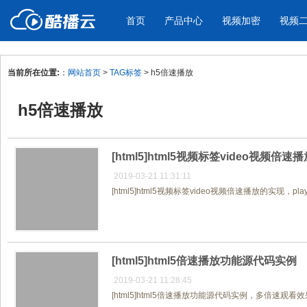
首页
产品中心
视频加密
视频
当前所在位置:
：
网站首页
>
TAG标签
> h5倍速播放
产品与新功能
应用场景
h5倍速播放
视频加密防下载防录屏
酷播云 | 
企业宣传
产品宣传
教学课程全终端视频加密
免费稳定无广
企业视频宣传，提升企业形象
通过视频来展示产
防下载/防盗录/防录屏/防篡改
帮助企业视频
色
[html5]html5视频标签video视频倍
2019-03-21 11:31:11
[html5]html5视频标签video视频倍速播放的实现，pla
个人网站
工作汇报
为个人网站、博客论坛，添加视频
工作场景的工作汇
内容
年会节目
[html5]html5倍速播放功能源代码实例
2019-03-21 11:28:45
[html5]html5倍速播放功能源代码实例，多倍速观看效果