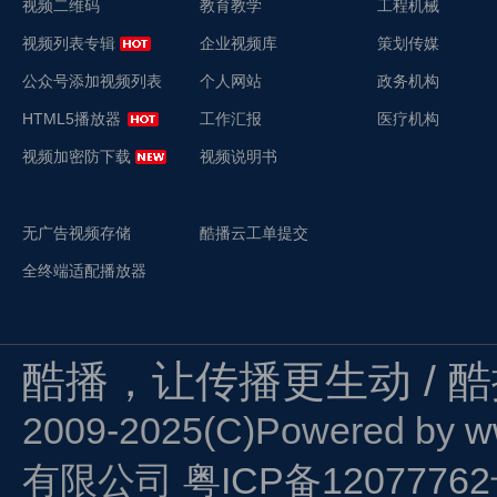
视频二维码
教育教学
工程机械
视频列表专辑
企业视频库
策划传媒
公众号添加视频列表
个人网站
政务机构
HTML5播放器
工作汇报
医疗机构
视频加密防下载
视频说明书
无广告视频存储
酷播云工单提交
全终端适配播放器
酷播，让传播更生动 / 
2009-2025(C)Powered by
w
有限公司
粤ICP备1207776