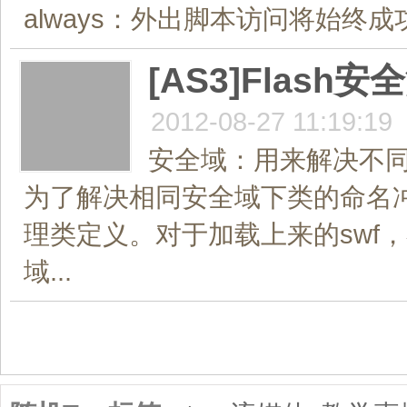
always：外出脚本访问将始终成功.
[AS3]Fla
2012-08-27 11:19:19
安全域：用来解决不同
为了解决相同安全域下类的命名
理类定义。对于加载上来的swf，在
域...
共1页/2条