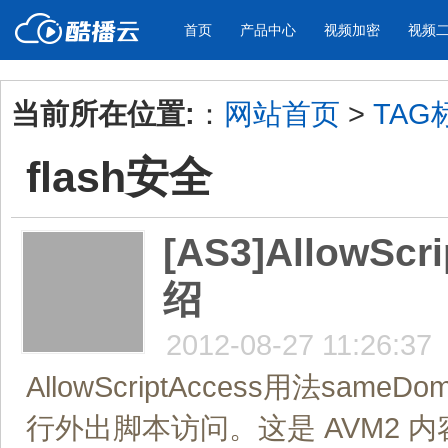
首页
产品中心
视频加密
视频
当前所在位置:
：
网站首页
>
TAG
产品与新功能
应用场景
flash安全
视频加密防下载防录屏
酷播云 | 
企业宣传
产品宣传
教学课程全终端视频加密
免费稳定无广
企业视频宣传，提升企业形象
通过视频来展示产
防下载/防盗录/防录屏/防篡改
帮助企业视频
色
[AS3]AllowSc
绍
个人网站
工作汇报
为个人网站、博客论坛，添加视频
工作场景的工作汇
内容
年会节目
2012-08-27 11:26:37
AllowScriptAccess用法s
行外出脚本访问。这是 AVM2 