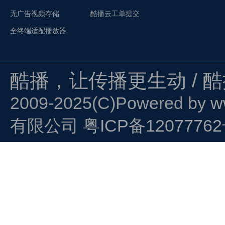
无广告视频存储
酷播云工单提交
全终端适配播放器
酷播，让传播更生动 / 
2009-2025(C)Powered by
w
有限公司
粤ICP备1207776