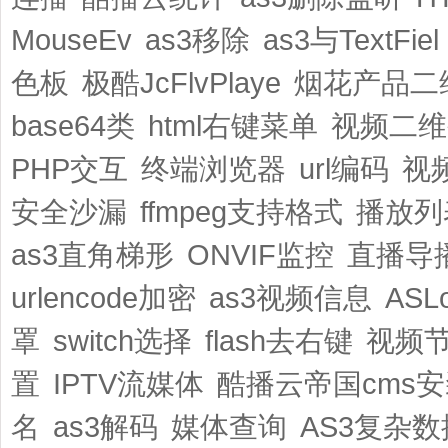
MouseEv
as3移除
as3与TextFiel
色板
极酷JcFlvPlaye
烟花产品二
base64类
html右键菜单
视频二维
PHP交互
终端浏览器
url编码
视
安全沙漏
ffmpeg支持格式
播放列
as3直角梯形
ONVIF监控
直播导
urlencode加密
as3视频信息
ASL
罩
switch选择
flash去右键
视频
置
IPTV流媒体
酷播云帝国cms
名
as3解码
媒体查询
AS3复杂