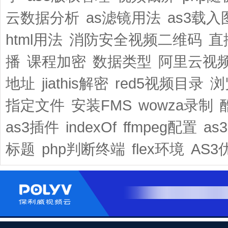
云数据分析
as滤镜用法
as3载入
html用法
消防安全视频二维码
直
播
课程加密
数据类型
阿里云视
地址
jiathis解密
red5视频目录
浏
指定文件
安装FMS
wowza录制
as3插件
indexOf
ffmpeg配置
as
标题
php判断终端
flex环境
AS3