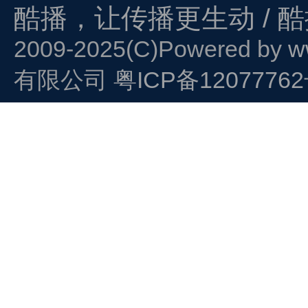
酷播，让传播更生动 / 
2009-2025(C)Powered by
w
有限公司
粤ICP备1207776