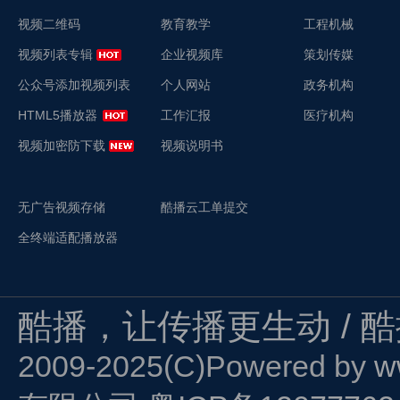
视频二维码
教育教学
工程机械
视频列表专辑
企业视频库
策划传媒
公众号添加视频列表
个人网站
政务机构
HTML5播放器
工作汇报
医疗机构
视频加密防下载
视频说明书
无广告视频存储
酷播云工单提交
全终端适配播放器
酷播，让传播更生动 / 
2009-2025(C)Powered by
w