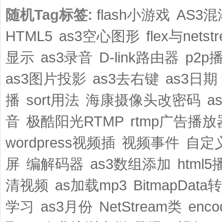
随机Tag标签:
flash小游戏
AS3
HTML5
as3空心图形
flex与netstr
显示
as3录音
D-link路由器
p2p
as3图片投影
as3去右键
as3日期
播
sort用法
海康摄像头改密码
a
音
极酷阳光RTMP
rtmp广告播放
wordpress视频插
视频事件
自定
屏
编解码器
as3数组添加
html
清视频
as加载mp3
BitmapData
学习
as3月份
NetStream类
enc