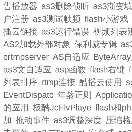
告播放器
as3删除侦听
as3渐变
户注册
as3测试帧频
flash小游戏
播云链接
as3运行错误
视频列表
AS2加载外部对象
保利威专辑
a
crtmpserver
AS自适应
ByteArr
as3文自适应
asp函数
flash右键
列表排序
rtmp连接
酷播云使用
s
EventDispatc
年龄正则
Applicati
的应用
极酷JcFlvPlaye
flash和p
加
拖动事件
as3调整深度
压缩格