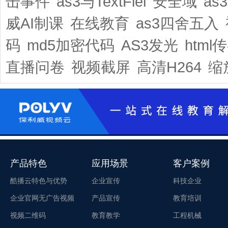
击事件
as3与TextFiel
安全域
as
威AI制课
在线教育
as3四舍五入
码
md5加密代码
AS3发光
html
直播问卷
视频截屏
高清H264
缩
产品特色
应用场景
客户案例
酷播云特色与优势
企业宣传
科技企业
企业官网无广告视频
产品宣传
教育培训
视频二维码
教育教学
工程机械