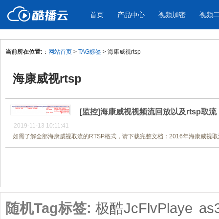
首页
产品中心
视频加密
视频
当前所在位置:
：
网站首页
>
TAG标签
> 海康威视rtsp
产品与新功能
应用场景
海康威视rtsp
视频加密防下载防录屏
酷播云 | 
企业宣传
产品宣传
教学课程全终端视频加密
免费稳定无广
企业视频宣传，提升企业形象
通过视频来展示产
防下载/防盗录/防录屏/防篡改
帮助企业视频
色
[监控]海康威视视频流回放以及rtsp取流
2019-11-13 10:11:41
如需了解全部海康威视取流的RTSP格式，请下载完整文档：2016年海康威视取流的R
个人网站
工作汇报
为个人网站、博客论坛，添加视频
工作场景的工作汇
共1页/1条
内容
年会节目
随机Tag标签:
极酷JcFlvPlaye
a