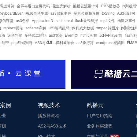
括号运算符
全屏与退出全屏代码
花生壳解析
酷播云流量计算
FMS播放器
js判断后
KeyboardEven
视频自动生成
as3鼠标事件
多机位视频直播
toString
AS3倒计时
微信课堂
as3色相
ApplicationD
setInterval
flash天气预报
mp4文件
函数及事件
频
replace用法
scheme详解
utf8编码乱码
保利威大数据
ffmpeg转图片
js删除注
滚动
滚动导航
多格式二维码
as3宽高
Event类
html5画布
JcFlvPlayer简
flash
ode加密
php终端判断
AS3与XML
保利威年会
as3换行符
wordpress视频插
FMS
案例
视频技术
酷播云
企业
播放器教程
用户使用指南
培训
AS2与AS3技术
业务购买流程
机械
Rtsp技术
空间与流量