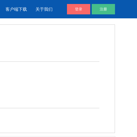
客户端下载
关于我们
登录
注册
酷播V4 | 免费视频播放器
企业视频库
帮助用户通过代码直接调用视频文
企业视频宣传，提升企业形象
件进放播放
视频说明书
产品视频说明书，产品安装应用视
频说明书