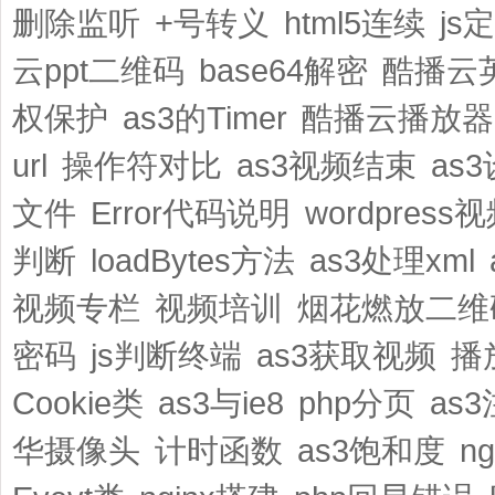
删除监听
+号转义
html5连续
js
云ppt二维码
base64解密
酷播云
权保护
as3的Timer
酷播云播放器
url
操作符对比
as3视频结束
as
文件
Error代码说明
wordpress
判断
loadBytes方法
as3处理xml
视频专栏
视频培训
烟花燃放二维
密码
js判断终端
as3获取视频
播
Cookie类
as3与ie8
php分页
as
华摄像头
计时函数
as3饱和度
n