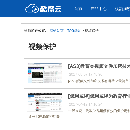
首页
产品中心
视频加
当前所在位置:
：
网站首页
>
TAG标签
> 视频保护
产品与新功能
应用场景
视频保护
视频加密防下载防录屏
企业宣传
产
教学课程全终端视频加密
企业视频宣传，提升企业形象
通过
防下载/防盗录/防录屏/防篡改
色
[AS3]教育类视频文件加密技
2017-09-07 17:45:30
[AS3]视频文件加密技术有哪些？最简
个人网站
工
为个人网站、博客论坛，添加视频
工作
[保利威视]保利威视为教育
内容
年会
2017-04-19 14:10:24
一般来说，为教学视频做有效的保护定制
并开启视频加密功能...