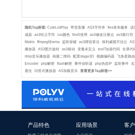
共1页/2条
随机Tag标签:
CuteListPlay
带货直播
AS3字符串
flex发布服务
适
成器
as3转义字符
css颜色
fms5使用
as3修改注册点
as3换行符
Matrix
ffmpeg转wma
监听按键
as3牌技算法
保利威视可信云
AS
播放器
AS3图片旋转
as3移动
变量未定义
toolTip源代码
全屏代
rtmp音乐播放器
画册二维码
配置stage3D
视频编码器
飞鱼星路由
Encoder
php解密
flash解密
事件侦听器
php伪造IP
监听事件
右
遮住
问答式播放器
AS加载音乐
查看更多Tag标签>>
产品特色
应用场景
客户