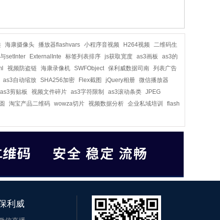
类
海康摄像头
播放器flashvars
小程序音视频
H264视频
二维码生
与setInter
ExternalInte
标签列表排序
js获取宽度
as3画板
as3的
l
视频防盗链
海康录像机
SWFObject
保利威数据司南
列表广告
as3自动缩放
SHA256加密
Flex截图
jQuery相册
微信播放器
as3剪贴板
视频文件碎片
as3字符限制
as3滚动条类
JPEG
椭圆
淘宝产品二维码
wowza切片
视频数据分析
企业私域培训
flash
保利威