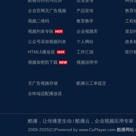
酷播云特色与优势
企业宣传
科技
企业官网无广告视频
产品宣传
教育
视频二维码
教育教学
工程
视频列表专辑
企业视频库
策划
公众号添加视频列表
个人网站
政务
HTML5播放器
工作汇报
医疗
视频加密防下载
视频说明书
无广告视频存储
酷播云工单提交
全终端适配播放器
酷播，让传播更生动 / 酷播云，企业视频应用专家
2009-2025(C)Powered by
www.CuPlayer.com
酷播网站