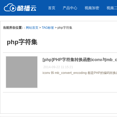
首页
产品中心
视频加密
视频
当前所在位置:
：
网站首页
>
TAG标签
> php字符集
产品与新功能
应用场景
php字符集
视频加密防下载防录屏
酷播云 | 
企业宣传
产品宣传
教学课程全终端视频加密
免费稳定无广
企业视频宣传，提升企业形象
通过视频来展示产
防下载/防盗录/防录屏/防篡改
帮助企业视频
色
[php]PHP字符集转换函数iconv与mb_co
2014-09-22 11:15:21
iconv 和 mb_convert_encoding 都是PHP
个人网站
工作汇报
为个人网站、博客论坛，添加视频
工作场景的工作汇
内容
年会节目
共1页/1条