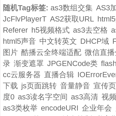
随机Tag标签:
as3数组交集
AS3
JcFlvPlayerT
AS2获取URL
htm
Referer
h5视频格式
as3去空格
html5声音
中文转英文
DHCP域
图片
酷播云全终端适配
微信直播
录
渐变遮罩
JPGENCode类
fla
cc云服务器
直播合辑
IOErrorEve
下载
js页面跳转
音量静音
宣传页
度0
as3读名字空间
as3高清
视
as3类枚举
encodeURI
企业年会