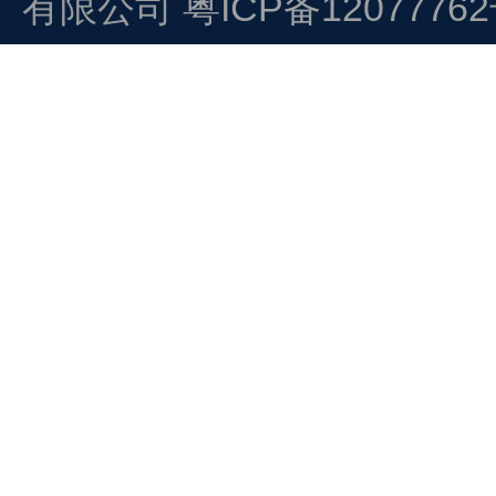
有限公司
粤ICP备1207776