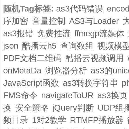
随机Tag标签:
as3代码错误
enco
序加密
音量控制
AS3与Loader
as3报错
免费推流
ffmegp流媒体
json
酷播云h5
查询数组
视频模
PDF文档二维码
酷播云视频调用
onMetaDa
浏览器分析
as3的uni
JavaScript函数
as3转换字符串
p
FMS命令
navigateToUR
as3换页
换
安全策略
jQuery判断
UDP组
频目录
1对2教学
RTMFP播放器