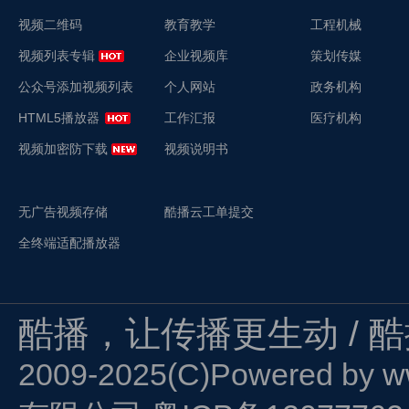
视频二维码
教育教学
工程机械
视频列表专辑
企业视频库
策划传媒
公众号添加视频列表
个人网站
政务机构
HTML5播放器
工作汇报
医疗机构
视频加密防下载
视频说明书
无广告视频存储
酷播云工单提交
全终端适配播放器
酷播，让传播更生动 / 
2009-2025(C)Powered by
w