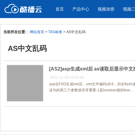
首页
产品中心
视频加密
视频
当前所在位置:
：
网站首页
>
TAG标签
> AS中文乱码
产品与新功能
应用场景
AS中文乱码
视频加密防下载防录屏
酷播云 | 
企业宣传
产品宣传
教学课程全终端视频加密
免费稳定无广
企业视频宣传，提升企业形象
通过视频来展示产
防下载/防盗录/防录屏/防篡改
帮助企业视频
色
[AS2]asp生成xml后 as读取后显示中
2011-11-28 15:02:44
asp在FSO生成xml后，xml文件编码utf-8，但在flash读取xml
个人网站
工作汇报
这句的第三个参数就非常重要-1是boolean值的true...
为个人网站、博客论坛，添加视频
工作场景的工作汇
内容
年会节目
共1页/1条