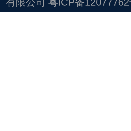
有限公司
粤ICP备1207776