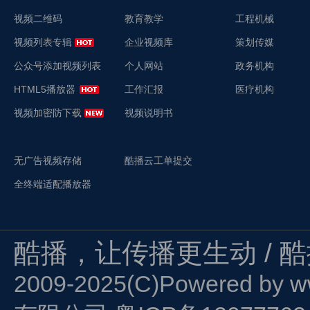
视频二维码
教育教学
工程机械
视频列表专辑
企业视频库
策划传媒
公众号添加视频列表
个人网站
政务机构
HTML5播放器
工作汇报
医疗机构
视频加密防下载
视频说明书
无广告视频存储
酷播云工单提交
全终端适配播放器
酷播，让传播更生动 / 
2009-2025(C)Powered by
w