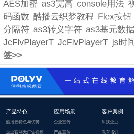
AES加密
as3宽高
console用法
码函数
酷播云织梦教程
Flex按钮
分隔符
as3转义字符
as3基元数
JcFlvPlayerT
JcFlvPlayerT
js时
签>>
产品特色
应用场景
客户案例
酷播云特色与优势
企业宣传
科技企业
企业官网无广告视频
产品宣传
教育培训