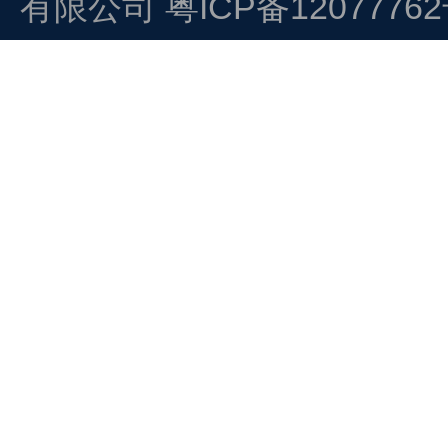
有限公司
粤ICP备1207776