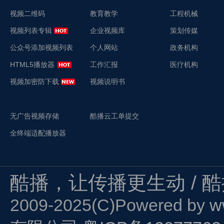
视频二维码
教育教学
工程机械
视频列表专辑
企业视频库
策划传媒
公众号添加视频列表
个人网站
政务机构
HTML5播放器
工作汇报
医疗机构
视频加密防下载
视频说明书
无广告视频存储
酷播云工单提交
全终端适配播放器
酷播，让传播更生动 / 
2009-2025(C)Powered by
w