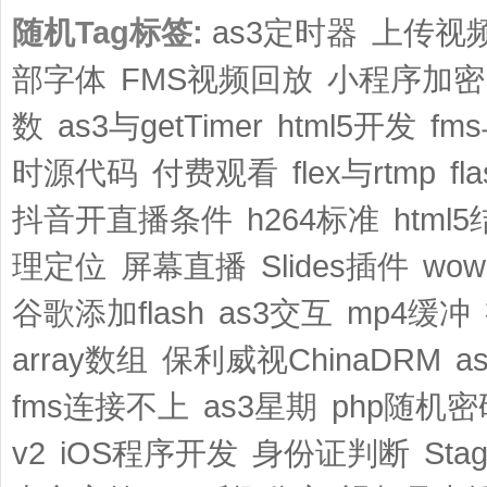
随机Tag标签:
as3定时器
上传视
部字体
FMS视频回放
小程序加密
数
as3与getTimer
html5开发
fm
时源代码
付费观看
flex与rtmp
f
抖音开直播条件
h264标准
html
理定位
屏幕直播
Slides插件
wo
谷歌添加flash
as3交互
mp4缓冲
array数组
保利威视ChinaDRM
a
fms连接不上
as3星期
php随机密
v2
iOS程序开发
身份证判断
Sta