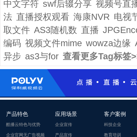
中文字符
swf后辍分享
视频号直
法
直播授权观看
海康NVR
电视
取文件
AS3随机数
直播
JPGEnc
编码
视频文件mime
wowza边缘
异步
as3与for
查看更多Tag标签>
产品特色
应用场景
客户案例
酷播云特色与优势
企业宣传
科技企业
企业官网无广告视频
产品宣传
教育培训