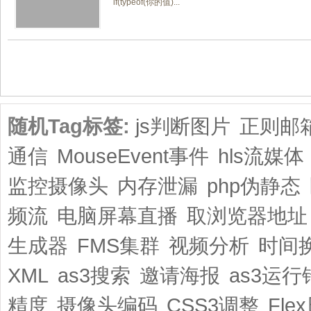
if(typeof(你的值)...
共1页/2条
随机Tag标签:
js判断图片
正则邮
通信
MouseEvent事件
hls流媒体
监控摄像头
内存泄漏
php伪静态
频流
电脑屏幕直播
取浏览器地址
生成器
FMS集群
视频分析
时间
XML
as3搜索
邀请海报
as3运行
精度
摄像头编码
CSS3调整
Fl