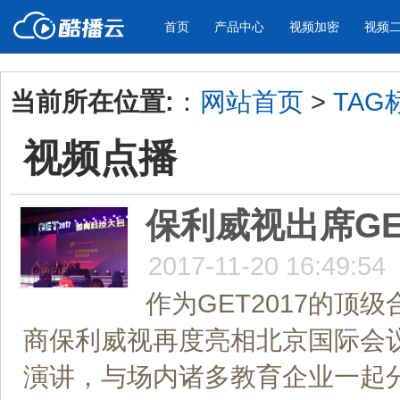
首页
产品中心
视频加密
视频
当前所在位置:
：
网站首页
>
TAG
产品与新功能
应用场景
视频点播
视频加密防下载防录屏
酷播云 | 
企业宣传
产品宣传
教学课程全终端视频加密
免费稳定无广
企业视频宣传，提升企业形象
通过视频来展示产
防下载/防盗录/防录屏/防篡改
帮助企业视频
色
保利威视出席GE
2017-11-20 16:49:54
个人网站
工作汇报
为个人网站、博客论坛，添加视频
工作场景的工作汇
作为GET2017的
内容
年会节目
商保利威视再度亮相北京国际会
演讲，与场内诸多教育企业一起分