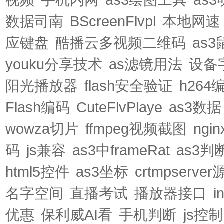
数据司南
BScreenFlvpl
本地网速
应键盘
酷播云多视频二维码
as
youku分享技术
as滤镜用法
设备
阳光播放器
flash安全验证
h264
Flash编码
CuteFlvPlaye
as3数据
wowza切片
ffmpeg视频截图
ngi
码
js兼容
as3中frameRat
as3判
html5控件
as3坐标
crtmpserver
名字空间
直播考试
播放器接口
i
优惠
保利威AI看
手机判断
js控