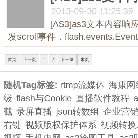
2013-09-30 11:25:39
[AS3]as3文本内
发scroll事件，flash.events.
共2页/12条
首页
上一页
1
2
下一页
末页
随机Tag标签:
rtmp流媒体
海康网
级
flash与Cookie
直播软件教程
截
录屏直播
json转数组
企业营
右键
视频版权保护体系
视频转换
视频
手机内网
as3绘图工具
as