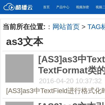
首页
产品中心
视频加密
视频
当前所在位置:
：
网站首页
>
TAG
产品与新功能
应用场景
as3文本
视频加密防下载防录屏
酷播云 | 
企业宣传
产品宣传
教学课程全终端视频加密
免费稳定无广
企业视频宣传，提升企业形象
通过视频来展示产
防下载/防盗录/防录屏/防篡改
帮助企业视频
色
[AS3]as3中T
TextFormat
个人网站
工作汇报
为个人网站、博客论坛，添加视频
工作场景的工作汇
内容
年会节目
2016-04-20 10:37:32
[AS3]as3中TextField进行格式