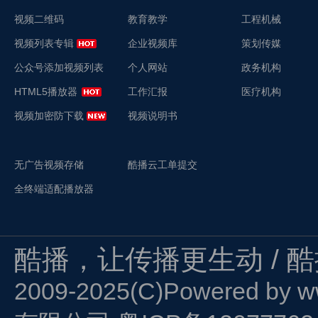
视频二维码
教育教学
工程机械
视频列表专辑
企业视频库
策划传媒
公众号添加视频列表
个人网站
政务机构
HTML5播放器
工作汇报
医疗机构
视频加密防下载
视频说明书
无广告视频存储
酷播云工单提交
全终端适配播放器
酷播，让传播更生动 / 
2009-2025(C)Powered by
w