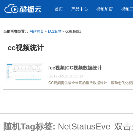
首页
产品中心
视频加密
视频
当前所在位置:
：
网站首页
>
TAG标签
> cc视频统计
产品与新功能
应用场景
cc视频统计
视频加密防下载防录屏
酷播云 | 
企业宣传
产品宣传
教学课程全终端视频加密
免费稳定无广
企业视频宣传，提升企业形象
通过视频来展示产
防下载/防盗录/防录屏/防篡改
帮助企业视频
色
[cc视频]CC视频数据统计
2017-02-10 10:13:14
CC视频提供最全维度的播放数据统计，帮助您优化视频
个人网站
工作汇报
为个人网站、博客论坛，添加视频
工作场景的工作汇
共1页/1条
内容
年会节目
随机Tag标签:
NetStatusEve
双击