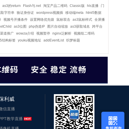
as3的return
Flash与.net
淘宝产品二维码
Classic版
hls直播
门
截取字符串
验证身份证
wordpress视频插
移动端meta
html5数据
录
视频号开播条件
设置网络优先级
鼠标双击
as3鼠标样式
全屏播
etChild
as3位图
php伪造IP
图片自动缩放
as3获取域名
跨平台
渠道推广
wowza介绍
视频暂停
nginx泛解析
视频组二维码
ml5结构标签
youku视频地址
addEventList
织梦标题
保利威
微信直播
PPT教学直播
摄像机直播
售前咨询