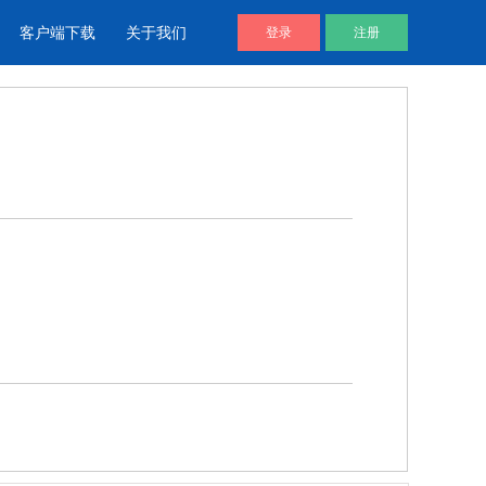
客户端下载
关于我们
登录
注册
酷播V4 | 免费视频播放器
企业视频库
帮助用户通过代码直接调用视频文
企业视频宣传，提升企业形象
件进放播放
视频说明书
产品视频说明书，产品安装应用视
频说明书