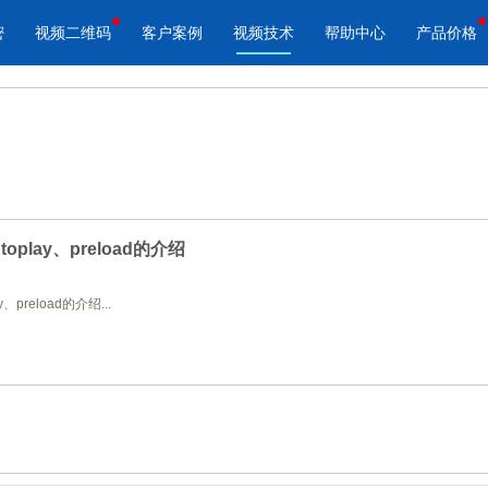
密
视频二维码
客户案例
视频技术
帮助中心
产品价格
酷播云 | 企业视频轻松上云
酷播云视频二维码
品宣传
教学网站
免费稳定无广告视频云服务
自动生成视频二维码
视频来展示产品新功能、新特
在线教育在线教学应用场景
帮助企业视频轻松上云
快速实现视频二维码宣传营销
utoplay、preload的介绍
ay、preload的介绍...
作汇报
体育培训
场景的工作汇报、年度总结、
体育运动、体育赛事教学培训
节目