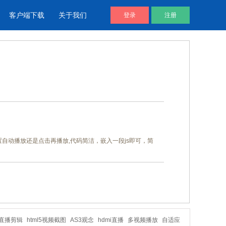
客户端下载
关于我们
登录
注册
酷播V4 | 免费视频播放器
企业视频库
帮助用户通过代码直接调用视频文
企业视频宣传，提升企业形象
件进放播放
置自动播放还是点击再播放,代码简洁，嵌入一段js即可，简
视频说明书
产品视频说明书，产品安装应用视
频说明书
直播剪辑
html5视频截图
AS3观念
hdmi直播
多视频播放
自适应