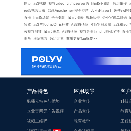
网页
as3拖拽
视频video
crtmpserver源
html5不刷新
数组链接
red5视频目录
卸载Apache
swf安全沙箱
JcFlvPlayerT
改变swf帧
直播
html5场景
合并数组
html5图表
视频暂停
企业宣传二维码
预览
as3与Tooltip类
js标签
AS3自适应
RTMP播放器
as3和jso
云视频问答
html5表单
AS自适应
视频导播台
php随机字符
直播
播放
压缩视频
数组元素
查看更多Tag标签>>
产品特色
应用场景
客户
酷播云特色与优势
企业宣传
科技
企业官网无广告视频
产品宣传
教育
视频二维码
教育教学
工程