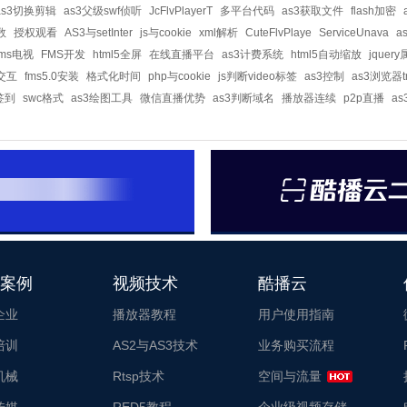
as3切换剪辑
as3父级swf侦听
JcFlvPlayerT
多平台代码
as3获取文件
flash加密
数
授权观看
AS3与setInter
js与cookie
xml解析
CuteFlvPlaye
ServiceUnava
a
fms电视
FMS开发
html5全屏
在线直播平台
as3计费系统
html5自动缩放
jquer
n交互
fms5.0安装
格式化时间
php与cookie
js判断video标签
as3控制
as3浏览器tr
签到
swc格式
as3绘图工具
微信直播优势
as3判断域名
播放器连续
p2p直播
a
案例
视频技术
酷播云
企业
播放器教程
用户使用指南
培训
AS2与AS3技术
业务购买流程
机械
Rtsp技术
空间与流量