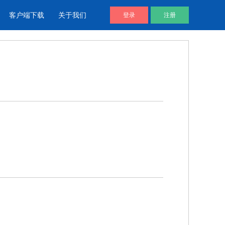
客户端下载
关于我们
登录
注册
酷播V4 | 免费视频播放器
企业视频库
帮助用户通过代码直接调用视频文
企业视频宣传，提升企业形象
件进放播放
视频说明书
产品视频说明书，产品安装应用视
频说明书