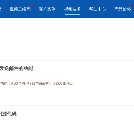
密
视频二维码
客户案例
视频技术
帮助中心
产品价格
酷播云 | 企业视频轻松上云
酷播云视频二维码
品宣传
教学网站
免费稳定无广告视频云服务
自动生成视频二维码
视频来展示产品新功能、新特
在线教育在线教学应用场景
帮助企业视频轻松上云
快速实现视频二维码宣传营销
实现发送邮件的功能
能，AS3与PHP,as3与php交互,as3发邮件...
作汇报
体育培训
场景的工作汇报、年度总结、
体育运动、体育赛事教学培训
节目
实例源代码