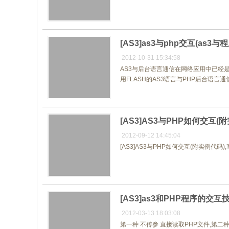
[AS3]as3与php交互(as
2012-10-31 15:34:58
AS3与后台语言通信在网络应用中已经是
用FLASH的AS3语言与PHP后台语言通信.
[AS3]AS3与PHP如何交互(
2012-09-12 14:45:04
[AS3]AS3与PHP如何交互(附实例代码)
[AS3]as3和PHP程序的交互
2012-03-13 18:03:08
第一种 不传参 直接读取PHP文件,第二种 无