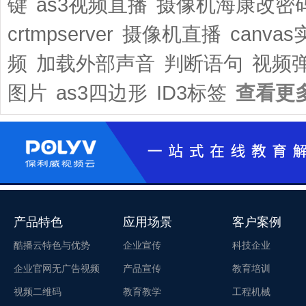
键
as3视频直播
摄像机海康改密
crtmpserver
摄像机直播
canva
频
加载外部声音
判断语句
视频
图片
as3四边形
ID3标签
查看更多
产品特色
应用场景
客户案例
酷播云特色与优势
企业宣传
科技企业
企业官网无广告视频
产品宣传
教育培训
视频二维码
教育教学
工程机械