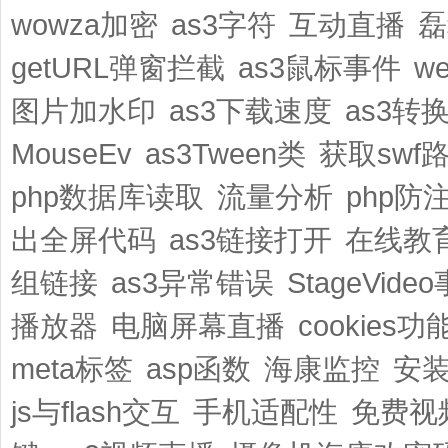
wowza加密
as3字符
互动直播
磊
getURL弹窗拦截
as3鼠标事件
w
图片加水印
as3下载速度
as3转
MouseEv
as3Tween类
获取swf
php数据库读取
流量分析
php防
出全屏代码
as3链接打开
在线教
组链接
as3异常错误
StageVide
播放器
电脑屏幕直播
cookies功
meta标签
asp函数
海康监控
安装
js与flash交互
手机适配性
免费视