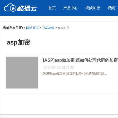
首页
产品中心
视频加密
视频
当前所在位置:
：
网站首页
>
TAG标签
> asp加密
产品与新功能
应用场景
asp加密
视频加密防下载防录屏
酷播云 | 
企业宣传
产品宣传
教学课程全终端视频加密
免费稳定无广
企业视频宣传，提升企业形象
通过视频来展示产
防下载/防盗录/防录屏/防篡改
帮助企业视频
色
[ASP]asp做加密,该如何处理代码的加
2017-04-25 16:06:22
[ASP]asp做加密,该如何处理代码的加密问题...
个人网站
工作汇报
为个人网站、博客论坛，添加视频
工作场景的工作汇
内容
年会节目
共1页/1条