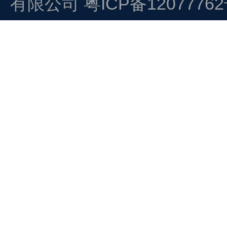
有限公司
粤ICP备1207776