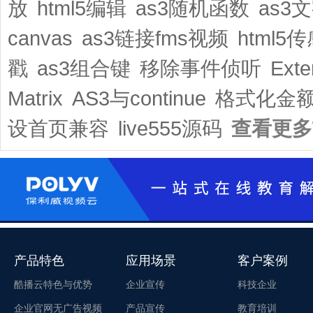
放
html5编辑
as3随机函数
as3
canvas
as3链接fms视频
html5
戳
as3组合键
移除事件侦听
Exte
Matrix
AS3与continue
格式化金
设首页兼容
live555源码
查看更多
产品特色
应用场景
客户案例
酷播云特色与优势
企业宣传
科技企业
企业官网无广告视频
产品宣传
教育培训