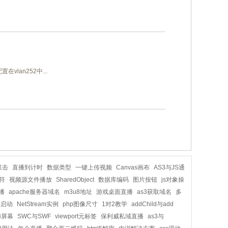
an252中...
双击
直播到计时
数据类型
一键上传视频
Canvas画布
AS3与JS通
符
视频源文件播放
SharedObject
数据库编码
图片按钮
js对象操
播
apache服务器域名
m3u8地址
游戏桌面直播
as3获取域名
多
nx启动
NetStream实例
php图像尺寸
1对2教学
addChild与add
3屏幕
SWC与SWF
viewport元标签
保利威私域直播
as3与