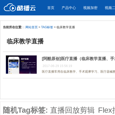
首页
产品中心
视频加密
视频
当前所在位置:
：
网站首页
>
TAG标签
> 临床教学直播
产品与新功能
应用场景
临床教学直播
视频加密防下载防录屏
酷播云 | 
企业宣传
产品宣传
教学课程全终端视频加密
免费稳定无广
企业视频宣传，提升企业形象
通过视频来展示产
防下载/防盗录/防录屏/防篡改
帮助企业视频
色
[阿酷原创]医疗直播（临床教学直播、
2017-06-29 15:56:19
医疗直播常用在临床教学、手术观摩学习、医疗器械教学
个人网站
工作汇报
为个人网站、博客论坛，添加视频
工作场景的工作汇
内容
年会节目
共1页/1条
随机Tag标签:
直播回放剪辑
Fle