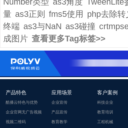
Number类型
as3角度
TweenLit
量
as3正则
fms5使用
php去除转
终端
as3与NaN
as3碰撞
crtmps
成图片
查看更多Tag标签>>
产品特色
应用场景
客户案例
酷播云特色与优势
企业宣传
科技企业
企业官网无广告视频
产品宣传
教育培训
视频二维码
教育教学
工程机械