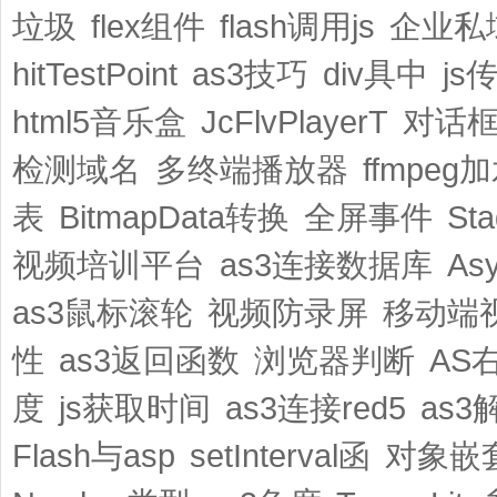
垃圾
flex组件
flash调用js
企业私
hitTestPoint
as3技巧
div具中
js
html5音乐盒
JcFlvPlayerT
对话
检测域名
多终端播放器
ffmpeg
表
BitmapData转换
全屏事件
St
视频培训平台
as3连接数据库
Asy
as3鼠标滚轮
视频防录屏
移动端
性
as3返回函数
浏览器判断
AS
度
js获取时间
as3连接red5
as
Flash与asp
setInterval函
对象嵌