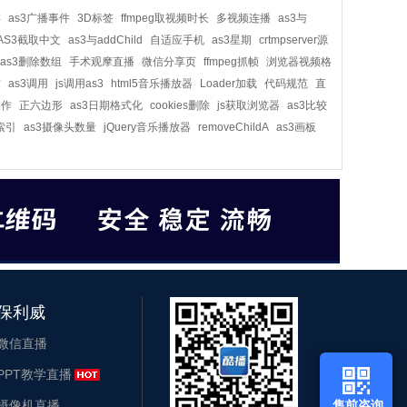
类
as3广播事件
3D标签
ffmpeg取视频时长
多视频连播
as3与
AS3截取中文
as3与addChild
自适应手机
as3星期
crtmpserver源
as3删除数组
手术观摩直播
微信分享页
ffmpeg抓帧
浏览器视频格
作
as3调用
js调用as3
html5音乐播放器
Loader加载
代码规范
直
操作
正六边形
as3日期格式化
cookies删除
js获取浏览器
as3比较
3索引
as3摄像头数量
jQuery音乐播放器
removeChildA
as3画板
保利威
微信直播
PPT教学直播
摄像机直播
售前咨询