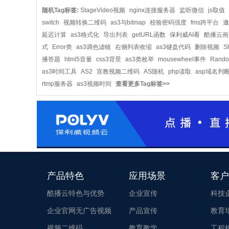
随机Tag标签:
StageVideo视频
nginx连接服务器
监听微信
js取值
switch
视频转换二维码
as3与bitmap
校验密码强度
fms跨平台
邀
延迟计算
as3格式化
导出列表
getURL函数
保利威AI看
酷播云画
式
Error类
as3调色滤镜
右侧列表收缩
as3键盘代码
删除视频
S
播答题
html5音量
css3背景
as3类枚举
mousewheel事件
Rand
as3时间工具
AS2
宣教视频二维码
AS随机
php读取
asp域名判
rtmp服务器
as3视频时间
查看更多Tag标签>>
产品特色
应用场景
客户
酷播云特色与优势
企业宣传
科技
企业官网无广告视频
产品宣传
教育
视频二维码
教育教学
工程