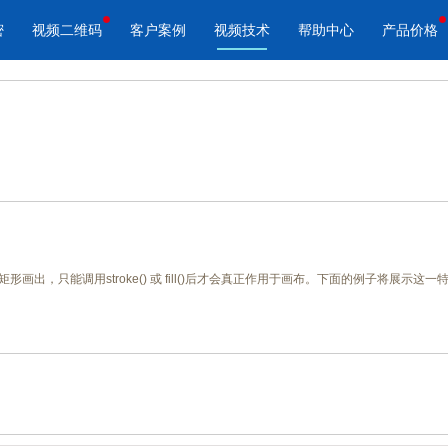
密
视频二维码
客户案例
视频技术
帮助中心
产品价格
酷播云 | 企业视频轻松上云
酷播云视频二维码
品宣传
教学网站
免费稳定无广告视频云服务
自动生成视频二维码
视频来展示产品新功能、新特
在线教育在线教学应用场景
帮助企业视频轻松上云
快速实现视频二维码宣传营销
矩形画出，只能调用stroke() 或 fill()后才会真正作用于画布。下面的例子将展示这一特性
作汇报
体育培训
场景的工作汇报、年度总结、
体育运动、体育赛事教学培训
节目