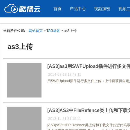
首页
产品中心
视频加密
视频
当前所在位置:
：
网站首页
>
TAG标签
> as3上传
产品与新功能
应用场景
as3上传
视频加密防下载防录屏
酷播云 | 
企业宣传
产品宣传
教学课程全终端视频加密
免费稳定无广
企业视频宣传，提升企业形象
通过视频来展示产
防下载/防盗录/防录屏/防篡改
帮助企业视频
色
[AS3]as3用SWFUpload插件进
2014-08-13 18:48:11
用SWFUpload插件进行多文件上传（上传页获得自定义
个人网站
工作汇报
为个人网站、博客论坛，添加视频
工作场景的工作汇
内容
年会节目
[AS3]AS3中FileRefence类上传
2013-11-21 21:15:11
[AS3]AS3中FileRefence类上传和下载文件