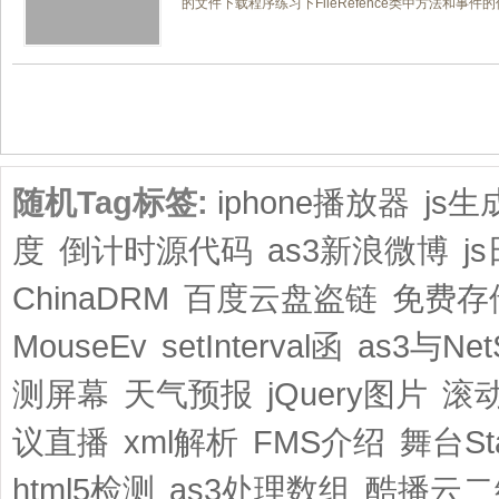
的文件下载程序练习下FileRefence类中方法和事件的使
共1页/2条
随机Tag标签:
iphone播放器
js
度
倒计时源代码
as3新浪微博
j
ChinaDRM
百度云盘盗链
免费存
MouseEv
setInterval函
as3与NetS
测屏幕
天气预报
jQuery图片
滚
议直播
xml解析
FMS介绍
舞台St
html5检测
as3处理数组
酷播云二