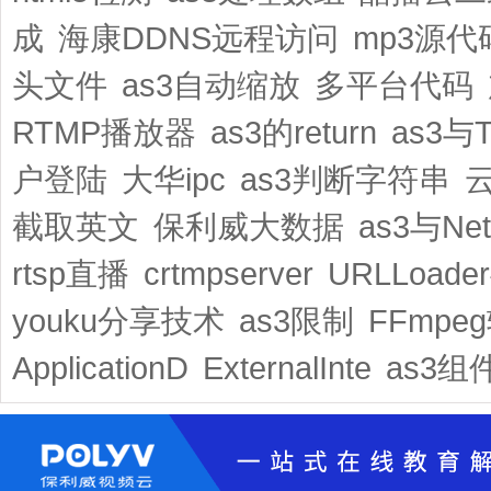
成
海康DDNS远程访问
mp3源代
头文件
as3自动缩放
多平台代码
RTMP播放器
as3的return
as3与Te
户登陆
大华ipc
as3判断字符串
截取英文
保利威大数据
as3与Net
rtsp直播
crtmpserver
URLLoad
youku分享技术
as3限制
FFmpeg
ApplicationD
ExternalInte
as3组