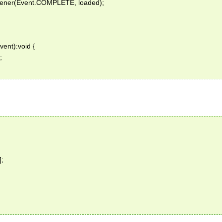
tener(Event.COMPLETE, loaded);  
ent):void {  
;  
;  