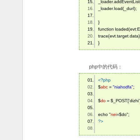
_loader.addEventLis
_loader.load(_durl);  
}  
function loaded(evt:Ev
trace(evt.target.data)
} 
php中的代码：
<?
php
$
abc
 = 
"niahodfa"
;  
$
do
 = $_POST['dizhi']
echo "
nei
=$do";  
?>