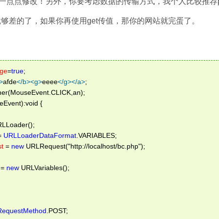
一点点修改！另外，你要考虑数据的传输方式，我个人比较推荐po
就够差的了，如果你再使用get传值，那你的网站就完蛋了。
ge
=
true
;  
>
afde
</
b
>
<
g
>
eeee
</
g
>
</
a
>
;  
er(MouseEvent.CLICK,an);  
Event):void {  
LLoader();  
= 
URLLoaderDataFormat
.VARIABLES;  
t
 = 
new
 URLRequest("http://localhost/bc.php");  
 = 
new
 URLVariables();  
equestMethod
.POST;  