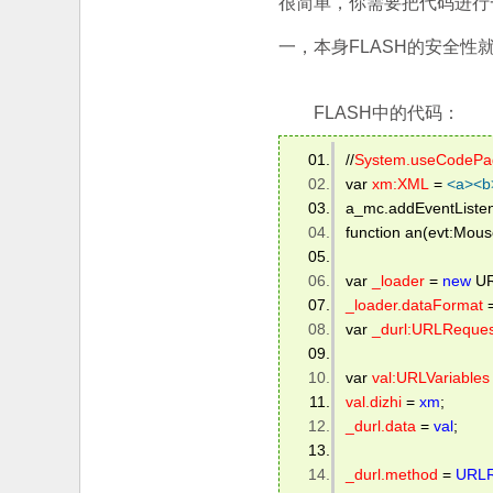
很简单，你需要把代码进行
一，本身FLASH的安全性
FLASH中的代码：
//
System.useCodePa
var 
xm:XML
 = 
<
a
>
<
b
a_mc.addEventListen
function an(evt:Mouse
var 
_loader
 = 
new
 UR
_loader.dataFormat
 
var 
_durl:URLReques
var 
val:URLVariables
val.dizhi
 = 
xm
;  
_durl.data
 = 
val
;  
_durl.method
 = 
URLR