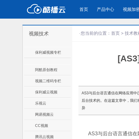
首页
产品中心
视频加
·您当前的位置：
首页
>
技术教
视频技术
产品与新功能
应用场景
保利威视频专栏
[AS
视频加密防下载防录屏
企业宣传
产
教学课程全终端视频加密
企业视频宣传，提升企业形象
通过
防下载/防盗录/防录屏/防篡改
色
阿酷原创教程
视频二维码专栏
个人网站
工
保利威云视频
AS3与后台语言通信在网络应用中已
为个人网站、博客论坛，添加视频
工作
后台技术的。在这篇文章中，我们将
乐视云
内容
年会
异
网易视频云
CC视频
AS3与后台语言通信在网
腾讯云视频