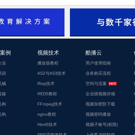
酷播云_酷播云
1
2
案例
视频技术
酷播云
3
企业
播放器教程
用户使用指南
培训
AS2与AS3技术
业务购买流程
机械
Rtsp技术
空间与流量
传媒
RED5教程
企业级视频存储
机构
FFmpeg技术
视频加密防下载
机构
nginx教程
视频密码播放
Html5技术
视频子账号(权限)
SRS流媒体技术
上传客户端软件