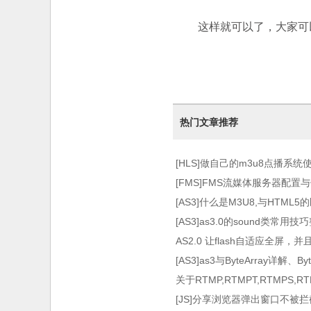
这样就可以了，大家可以
热门文章推荐
[HLS]做自己的m3u8点播系统使用HT
术）
[FMS]FMS流媒体服务器配置
[AS3]什么是M3U8,与HTML
[AS3]as3.0的sound类常用技
AS2.0 让flash自适应全屏，
[AS3]as3与ByteArray详解、By
关于RTMP,RTMPT,RTMPS,
[JS]分享浏览器弹出窗口不被拦