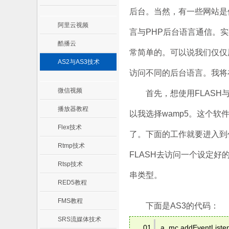
后台。当然，有一些网站是使
阿里云视频
言与PHP后台语言通信。
酷播云
常简单的。可以说我们仅仅
AS2与AS3技术
访问不同的后台语言。我将在
微信视频
首先，想使用FLASH与
播放器教程
以我选择wamp5。这个软
Flex技术
了。下面的工作就要进入到
Rtmp技术
FLASH去访问一个设定好
Rtsp技术
串类型。
RED5教程
FMS教程
下面是AS3的代码：
SRS流媒体技术
a_mc.addEventListen