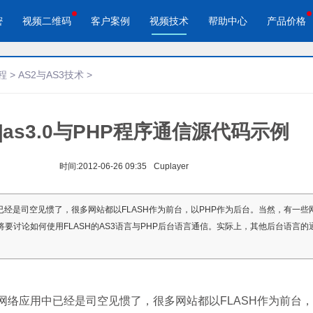
密
视频二维码
客户案例
视频技术
帮助中心
产品价格
程
>
AS2与AS3技术
>
3]as3.0与PHP程序通信源代码示例
酷播云 | 企业视频轻松上云
酷播云视频二维码
品宣传
教学网站
免费稳定无广告视频云服务
自动生成视频二维码
视频来展示产品新功能、新特
在线教育在线教学应用场景
帮助企业视频轻松上云
快速实现视频二维码宣传营销
时间:
2012-06-26 09:35
Cuplayer
作汇报
体育培训
经是司空见惯了，很多网站都以FLASH作为前台，以PHP作为后台。当然，有一些网站
场景的工作汇报、年度总结、
体育运动、体育赛事教学培训
要讨论如何使用FLASH的AS3语言与PHP后台语言通信。实际上，其他后台语言的
节目
络应用中已经是司空见惯了，很多网站都以FLASH作为前台，