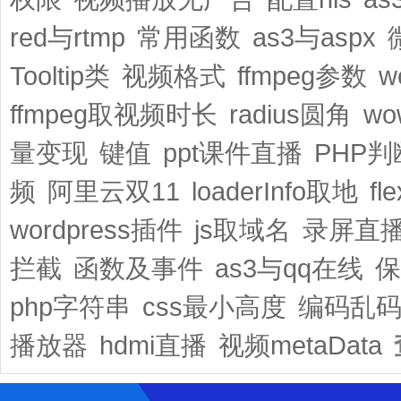
red与rtmp
常用函数
as3与aspx
Tooltip类
视频格式
ffmpeg参数
w
ffmpeg取视频时长
radius圆角
w
量变现
键值
ppt课件直播
PHP
频
阿里云双11
loaderInfo取地
fl
wordpress插件
js取域名
录屏直
拦截
函数及事件
as3与qq在线
保
php字符串
css最小高度
编码乱
播放器
hdmi直播
视频metaData