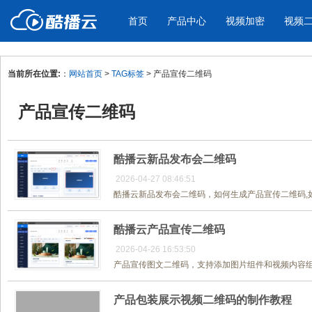
首页
产品中心
视频加密
视频
当前所在位置:
：
网站首页
>
TAG标签
> 产品宣传二维码
产品与新功能
应用场景
产品宣传二维码
视频加密防下载防录屏
酷播云 | 
企业宣传
产品宣传
教学课程全终端视频加密
免费稳定无广
企业视频宣传，提升企业形象
通过视频来展示产
防下载/防盗录/防录屏/防篡改
帮助企业视频
色
酷播云新品发布会二维码
2026-04-27 08:46:51
酷播云新品发布会二维码，如何生成产品宣传二维码,如
个人网站
工作汇报
为个人网站、博客论坛，添加视频
工作场景的工作汇
酷播云产品宣传二维码
内容
年会节目
2026-04-26 16:53:50
产品宣传图文二维码，支持添加图片组件和视频内容组
产品包装展示视频二维码的制作教程