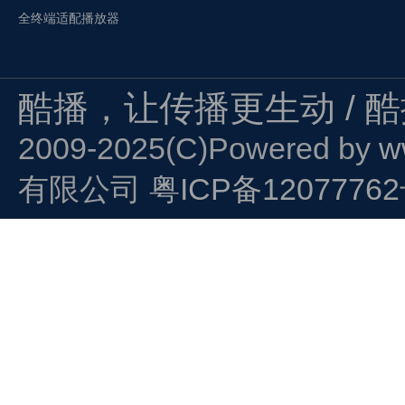
全终端适配播放器
酷播，让传播更生动 / 
2009-2025(C)Powered by
w
有限公司
粤ICP备1207776