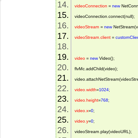
videoConnection
 = 
new
 NetConne
videoConnection.connect(null); 
videoStream
 = 
new
 NetStream(v
videoStream.client
 = 
customClie
video
 = 
new
 Video(); 
flvMc.addChild(video); 
video.attachNetStream(videoStr
video.width
=
1024
; 
video.height
=
768
; 
video.x
=
0
; 
video.y
=
0
; 
videoStream.play(videoURL); 