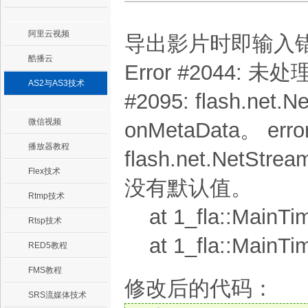
阿里云视频
导出影片时即输入
酷播云
Error #2044: 未处理
AS2与AS3技术
#2095: flash.ne
微信视频
onMetaData。 error
播放器教程
flash.net.NetS
Flex技术
没有默认值。
Rtmp技术
at 1_fla::MainTim
Rtsp技术
at 1_fla::MainTime
RED5教程
FMS教程
修改后的代码：
SRS流媒体技术