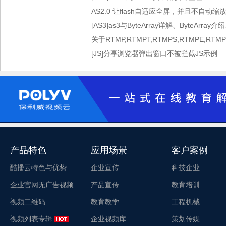
AS2.0 让flash自适应全屏，并且不自动缩
[AS3]as3与ByteArray详解、ByteArray介
关于RTMP,RTMPT,RTMPS,RTMPE,RT
[JS]分享浏览器弹出窗口不被拦截JS示例
产品特色
应用场景
客户案例
酷播云特色与优势
企业宣传
科技企业
企业官网无广告视频
产品宣传
教育培训
视频二维码
教育教学
工程机械
视频列表专辑
企业视频库
策划传媒