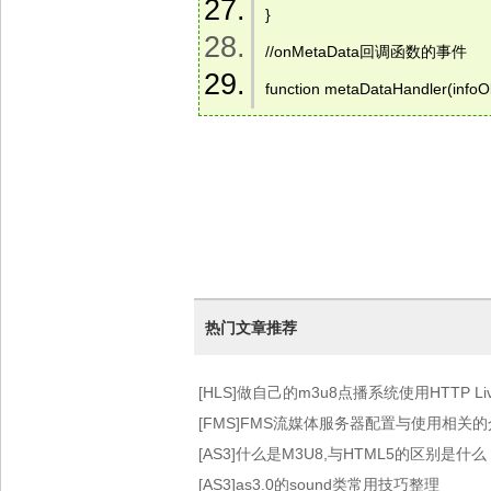
} 
//onMetaData回调函数的事件 
function metaDataHandler(infoObj
热门文章推荐
[HLS]做自己的m3u8点播系统使用HTTP Live 
术）
[FMS]FMS流媒体服务器配置与使用相关
[AS3]什么是M3U8,与HTML5的区别是什么
[AS3]as3.0的sound类常用技巧整理