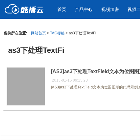
首页
产品中心
视频加密
视频
当前所在位置:
：
网站首页
>
TAG标签
> as3下处理TextFi
产品与新功能
应用场景
as3下处理TextFi
视频加密防下载防录屏
酷播云 | 
企业宣传
产品宣传
教学课程全终端视频加密
免费稳定无广
企业视频宣传，提升企业形象
通过视频来展示产
防下载/防盗录/防录屏/防篡改
帮助企业视频
色
[AS3]as3下处理TextField文本为位
2013-01-16 09:25:23
[AS3]as3下处理TextField文本为位图图形的代码示例,as
个人网站
工作汇报
为个人网站、博客论坛，添加视频
工作场景的工作汇
内容
年会节目
共1页/1条