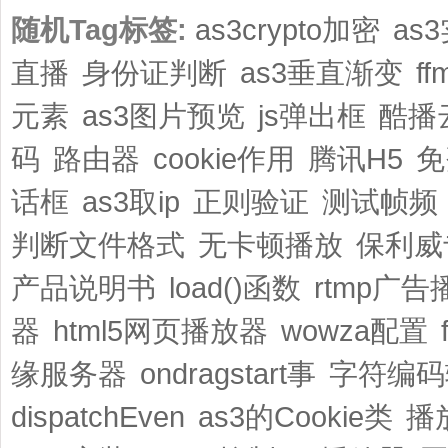
随机Tag标签:
as3crypto加密
as
直播
身份证判断
as3垂直渐变
f
元素
as3图片预览
js弹出框
酷播
码
路由器
cookie作用
腾讯H5
免
话框
as3取ip
正则验证
测试帧频
判断文件格式
无卡顿播放
保利威
产品说明书
load()函数
rtmp广
器
html5网页播放器
wowza配置
缘服务器
ondragstart事
字符编码
dispatchEven
as3的Cookie类
播