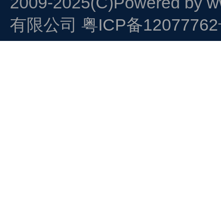
2009-2025(C)Powered by
w
有限公司
粤ICP备1207776