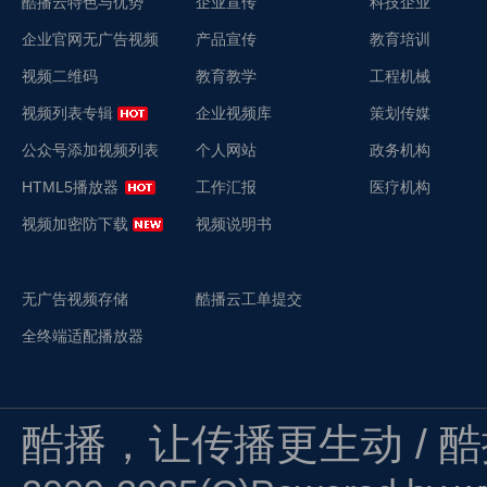
酷播云特色与优势
企业宣传
科技企业
企业官网无广告视频
产品宣传
教育培训
视频二维码
教育教学
工程机械
视频列表专辑
企业视频库
策划传媒
公众号添加视频列表
个人网站
政务机构
HTML5播放器
工作汇报
医疗机构
视频加密防下载
视频说明书
无广告视频存储
酷播云工单提交
全终端适配播放器
酷播，让传播更生动 / 