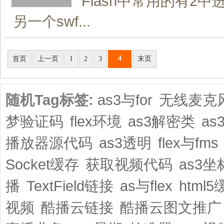
Flash中常用的有2
另一个swf...
共4页/38条
4
首页
上一页
1
2
3
末页
随机Tag标签:
as3与for
无线麦克
梦验证码
flex环境
as3解密类
a
播放器源代码
as3透明
flex与fms
Socket缓存
获取视频代码
as3坐
播
TextField链接
as与flex
html
视频
酷播云链接
酷播云图文推广