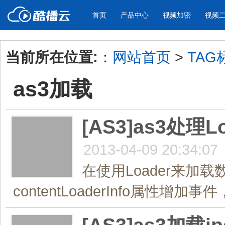
首页
产品中心
视频加密
视频
当前所在位置:
：
网站首页
>
TAG
产品与新功能
应用场景
as3加载
视频加密防下载防录屏
酷播云 | 
企业宣传
产品宣传
教学课程全终端视频加密
免费稳定无广
企业视频宣传，提升企业形象
通过视频来展示产
防下载/防盗录/防录屏/防篡改
帮助企业视频
色
[AS3]as3处
2013-04-09 20:34:07
个人网站
工作汇报
为个人网站、博客论坛，添加视频
工作场景的工作汇
在使用Loader来加
内容
年会节目
contentLoaderInfo属性增加