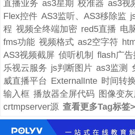
直播业务
as3星期
校准器
as3
Flex控件
AS3监听、AS3移除监
程
视频全终端加密
red5直播
电
fms功能
视频格式
as2空字符
ht
AS3视频截屏
侦听机制
flash广
乐视云服务
js判断图片
as3监测
威直播平台
ExternalInte
时间转
输入框
播放器全屏代码
图像变灰
crtmpserver源
查看更多Tag标签>